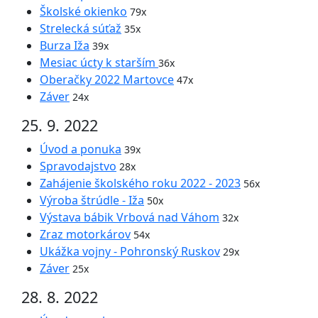
Školské okienko
79x
Strelecká súťaž
35x
Burza Iža
39x
Mesiac úcty k starším
36x
Oberačky 2022 Martovce
47x
Záver
24x
25. 9. 2022
Úvod a ponuka
39x
Spravodajstvo
28x
Zahájenie školského roku 2022 - 2023
56x
Výroba štrúdle - Iža
50x
Výstava bábik Vrbová nad Váhom
32x
Zraz motorkárov
54x
Ukážka vojny - Pohronský Ruskov
29x
Záver
25x
28. 8. 2022