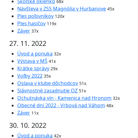
Školské okienko
68x
Návšteva v ZSS Magnólia v Hurbanove
45x
Ples poľovníkov
120x
Ples hasičov
119x
Záver
37x
27. 11. 2022
Úvod a ponuka
32x
Výstava v MŠ
41x
Krátke správy
29x
Voľby 2022
35x
Oslava v klube dôchodcov
51x
Slávnostné zasadnutie OZ
51x
Ochutnávka vín - Kamenica nad Hronom
32x
Obecné dni 2022 - Vrbová nad Váhom
48x
Záver
11x
30. 10. 2022
Úvod a ponuka
42x