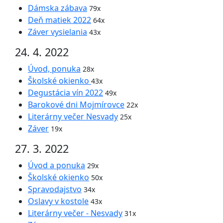
Dámska zábava
79x
Deň matiek 2022
64x
Záver vysielania
43x
24. 4. 2022
Úvod, ponuka
28x
Školské okienko
43x
Degustácia vín 2022
49x
Barokové dni Mojmírovce
22x
Literárny večer Nesvady
25x
Záver
19x
27. 3. 2022
Úvod a ponuka
29x
Školské okienko
50x
Spravodajstvo
34x
Oslavy v kostole
43x
Literárny večer - Nesvady
31x