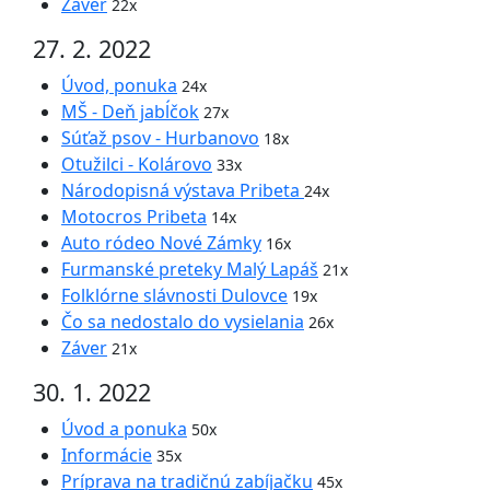
Záver
22x
27. 2. 2022
Úvod, ponuka
24x
MŠ - Deň jabĺčok
27x
Súťaž psov - Hurbanovo
18x
Otužilci - Kolárovo
33x
Národopisná výstava Pribeta
24x
Motocros Pribeta
14x
Auto ródeo Nové Zámky
16x
Furmanské preteky Malý Lapáš
21x
Folklórne slávnosti Dulovce
19x
Čo sa nedostalo do vysielania
26x
Záver
21x
30. 1. 2022
Úvod a ponuka
50x
Informácie
35x
Príprava na tradičnú zabíjačku
45x