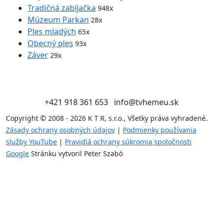
Tradičná zabíjačka
948x
Múzeum Parkan
28x
Ples mladých
65x
Obecný ples
93x
Záver
29x
+421 918 361 653
info@tvhemeu.sk
Copyright © 2008 - 2026 K T R, s.r.o., Všetky práva vyhradené.
Zásady ochrany osobných údajov
|
Podmienky používania
služby YouTube
|
Pravidlá ochrany súkromia spoločnosti
Google
Stránku vytvoril Peter Szabó