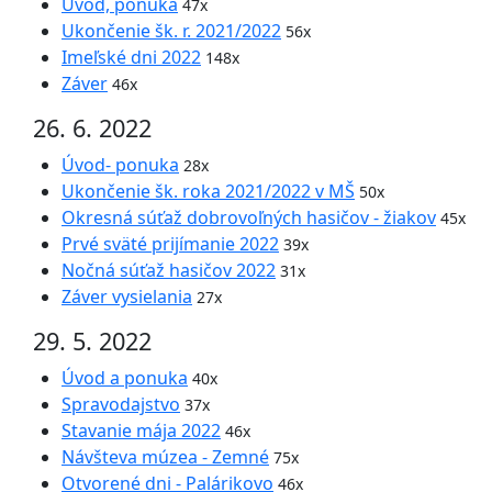
Úvod, ponuka
47x
Ukončenie šk. r. 2021/2022
56x
Imeľské dni 2022
148x
Záver
46x
26. 6. 2022
Úvod- ponuka
28x
Ukončenie šk. roka 2021/2022 v MŠ
50x
Okresná súťaž dobrovoľných hasičov - žiakov
45x
Prvé sväté prijímanie 2022
39x
Nočná súťaž hasičov 2022
31x
Záver vysielania
27x
29. 5. 2022
Úvod a ponuka
40x
Spravodajstvo
37x
Stavanie mája 2022
46x
Návšteva múzea - Zemné
75x
Otvorené dni - Palárikovo
46x