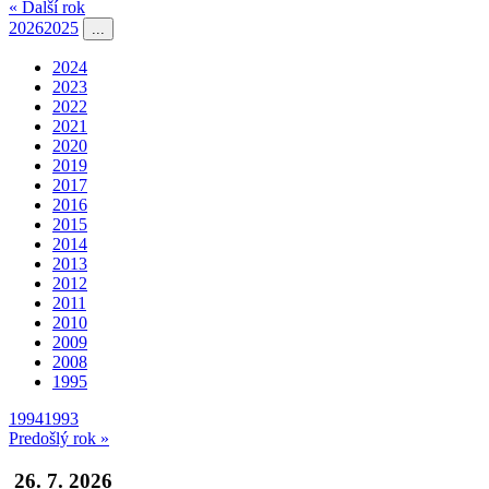
« Ďalší rok
2026
2025
...
2024
2023
2022
2021
2020
2019
2017
2016
2015
2014
2013
2012
2011
2010
2009
2008
1995
1994
1993
Predošlý rok »
26. 7. 2026