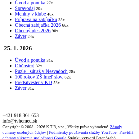
Úvod a ponuka
27x
Spravodaj
20x
Meniny v klube
46x
Príprava na zabíjačku
38x
Obecná zabíjačka 2026
66x
Obecný ples 2026
90x
Záver
24x
25. 1. 2026
Úvod a ponuka
31x
Ohňostroj
32x
Puzle - súťaž v Nesvadoch
28x
100 rokov ZŠ Imeľ slov.
62x
Predsilvester v KD
53x
Záver
31x
+421 918 361 653
info@tvhemeu.sk
Copyright © 2008 - 2026 K T R, s.r.o., Všetky práva vyhradené.
Zásady
ochrany osobných údajov
|
Podmienky používania služby YouTube
|
Pravidlá
ochrany súkromia spoločnosti Google
Stránku vytvoril Peter Szabó