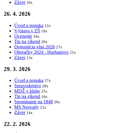
Záver
19x
26. 4. 2026
Úvod a ponuka
12x
Výstava v ZŠ
18x
Ocenenie
16x
Tip na víkend
20x
Degustácia vína 2026
27x
Oberačky 2024 - Hurbanovo
21x
Záver
13x
29. 3. 2026
Úvod a ponuka
27x
Spravodajstvo
28x
MDŽ v klube
25x
Tip na víkend
16x
Spomíname na 1848
20x
MS Nesvady
21x
Záver
14x
22. 2. 2026