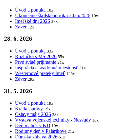
Úvod a ponuka
10x
Ukončenie školského roku 2025/2026
10x
Imeľské dni 2026
27x
Záver
12x
28. 6. 2026
Úvod a ponuka
33x
Rozlúčka s MŠ 2026
55x
Prvé sväté prijímanie
21x
Inšpirácia a svadobná miestnosť
31x
Westernové preteky Imeľ
125x
Záver
29x
31. 5. 2026
Úvod a ponuka
19x
Krátke správy
19x
Oslavy mája 2026
23x
Výstava vojenskej techniky - Nesvady
16x
Deň matiek v KD
19x
Rodinný deň v Palárikove
21x
Dámska zábava 2026
51x