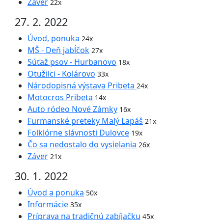
Záver
22x
27. 2. 2022
Úvod, ponuka
24x
MŠ - Deň jabĺčok
27x
Súťaž psov - Hurbanovo
18x
Otužilci - Kolárovo
33x
Národopisná výstava Pribeta
24x
Motocros Pribeta
14x
Auto ródeo Nové Zámky
16x
Furmanské preteky Malý Lapáš
21x
Folklórne slávnosti Dulovce
19x
Čo sa nedostalo do vysielania
26x
Záver
21x
30. 1. 2022
Úvod a ponuka
50x
Informácie
35x
Príprava na tradičnú zabíjačku
45x