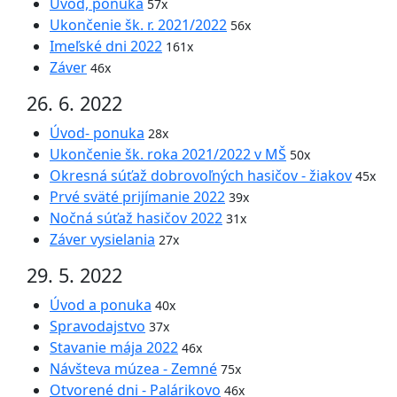
Úvod, ponuka
57x
Ukončenie šk. r. 2021/2022
56x
Imeľské dni 2022
161x
Záver
46x
26. 6. 2022
Úvod- ponuka
28x
Ukončenie šk. roka 2021/2022 v MŠ
50x
Okresná súťaž dobrovoľných hasičov - žiakov
45x
Prvé sväté prijímanie 2022
39x
Nočná súťaž hasičov 2022
31x
Záver vysielania
27x
29. 5. 2022
Úvod a ponuka
40x
Spravodajstvo
37x
Stavanie mája 2022
46x
Návšteva múzea - Zemné
75x
Otvorené dni - Palárikovo
46x