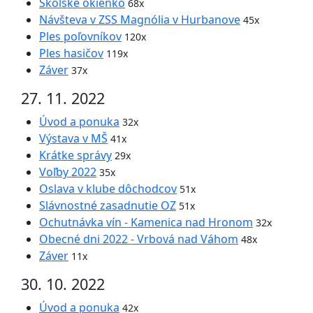
Školské okienko
68x
Návšteva v ZSS Magnólia v Hurbanove
45x
Ples poľovníkov
120x
Ples hasičov
119x
Záver
37x
27. 11. 2022
Úvod a ponuka
32x
Výstava v MŠ
41x
Krátke správy
29x
Voľby 2022
35x
Oslava v klube dôchodcov
51x
Slávnostné zasadnutie OZ
51x
Ochutnávka vín - Kamenica nad Hronom
32x
Obecné dni 2022 - Vrbová nad Váhom
48x
Záver
11x
30. 10. 2022
Úvod a ponuka
42x