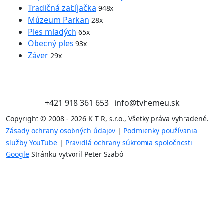
Tradičná zabíjačka
948x
Múzeum Parkan
28x
Ples mladých
65x
Obecný ples
93x
Záver
29x
+421 918 361 653
info@tvhemeu.sk
Copyright © 2008 - 2026 K T R, s.r.o., Všetky práva vyhradené.
Zásady ochrany osobných údajov
|
Podmienky používania
služby YouTube
|
Pravidlá ochrany súkromia spoločnosti
Google
Stránku vytvoril Peter Szabó