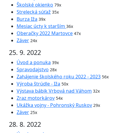
Školské okienko
79x
Strelecká súťaž
35x
Burza Iža
39x
Mesiac úcty k starším
36x
Oberačky 2022 Martovce
47x
Záver
24x
25. 9. 2022
Úvod a ponuka
39x
Spravodajstvo
28x
Zahájenie školského roku 2022 - 2023
56x
Výroba štrúdle - Iža
50x
Výstava bábik Vrbová nad Váhom
32x
Zraz motorkárov
54x
Ukážka vojny - Pohronský Ruskov
29x
Záver
25x
28. 8. 2022