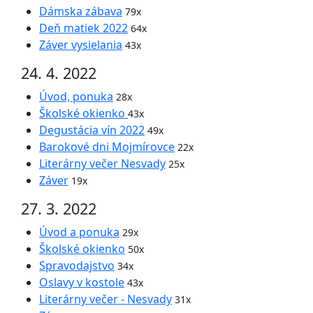
Dámska zábava
79x
Deň matiek 2022
64x
Záver vysielania
43x
24. 4. 2022
Úvod, ponuka
28x
Školské okienko
43x
Degustácia vín 2022
49x
Barokové dni Mojmírovce
22x
Literárny večer Nesvady
25x
Záver
19x
27. 3. 2022
Úvod a ponuka
29x
Školské okienko
50x
Spravodajstvo
34x
Oslavy v kostole
43x
Literárny večer - Nesvady
31x