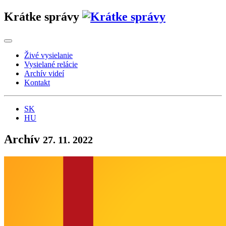
Krátke správy
Živé vysielanie
Vysielané relácie
Archív videí
Kontakt
SK
HU
Archív
27. 11. 2022