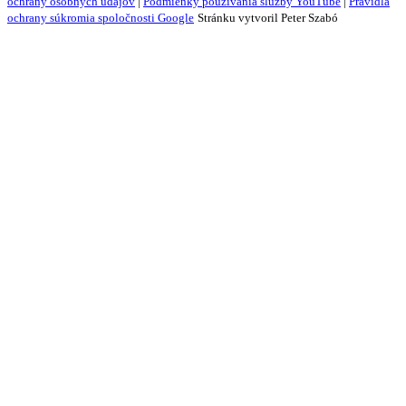
ochrany osobných údajov
|
Podmienky používania služby YouTube
|
Pravidlá
ochrany súkromia spoločnosti Google
Stránku vytvoril Peter Szabó