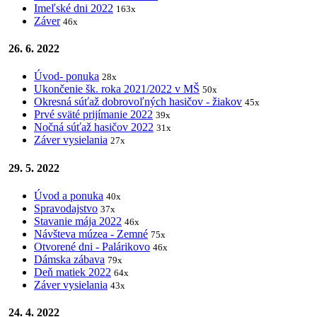
Imeľské dni 2022
163x
Záver
46x
26. 6. 2022
Úvod- ponuka
28x
Ukončenie šk. roka 2021/2022 v MŠ
50x
Okresná súťaž dobrovoľných hasičov - žiakov
45x
Prvé sväté prijímanie 2022
39x
Nočná súťaž hasičov 2022
31x
Záver vysielania
27x
29. 5. 2022
Úvod a ponuka
40x
Spravodajstvo
37x
Stavanie mája 2022
46x
Návšteva múzea - Zemné
75x
Otvorené dni - Palárikovo
46x
Dámska zábava
79x
Deň matiek 2022
64x
Záver vysielania
43x
24. 4. 2022