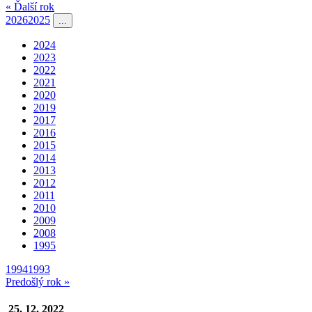
« Ďalší rok
2026
2025
...
2024
2023
2022
2021
2020
2019
2017
2016
2015
2014
2013
2012
2011
2010
2009
2008
1995
1994
1993
Predošlý rok »
25. 12. 2022