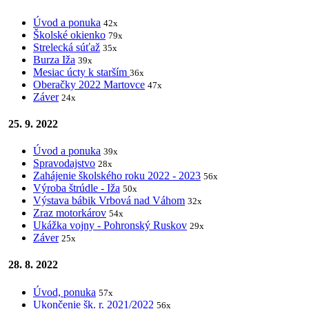
Úvod a ponuka
42x
Školské okienko
79x
Strelecká súťaž
35x
Burza Iža
39x
Mesiac úcty k starším
36x
Oberačky 2022 Martovce
47x
Záver
24x
25. 9. 2022
Úvod a ponuka
39x
Spravodajstvo
28x
Zahájenie školského roku 2022 - 2023
56x
Výroba štrúdle - Iža
50x
Výstava bábik Vrbová nad Váhom
32x
Zraz motorkárov
54x
Ukážka vojny - Pohronský Ruskov
29x
Záver
25x
28. 8. 2022
Úvod, ponuka
57x
Ukončenie šk. r. 2021/2022
56x