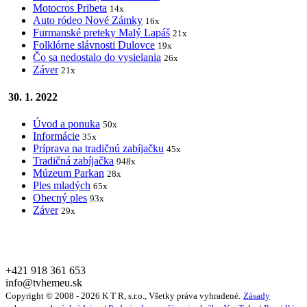
Motocros Pribeta
14x
Auto ródeo Nové Zámky
16x
Furmanské preteky Malý Lapáš
21x
Folklórne slávnosti Dulovce
19x
Čo sa nedostalo do vysielania
26x
Záver
21x
30. 1. 2022
Úvod a ponuka
50x
Informácie
35x
Príprava na tradičnú zabíjačku
45x
Tradičná zabíjačka
948x
Múzeum Parkan
28x
Ples mladých
65x
Obecný ples
93x
Záver
29x
+421 918 361 653
info@tvhemeu.sk
Copyright © 2008 - 2026 K T R, s.r.o., Všetky práva vyhradené.
Zásady