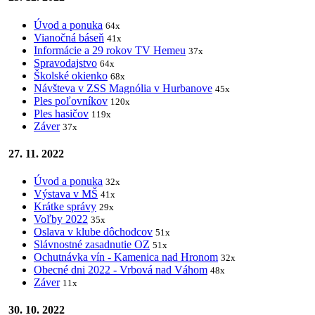
Úvod a ponuka
64x
Vianočná báseň
41x
Informácie a 29 rokov TV Hemeu
37x
Spravodajstvo
64x
Školské okienko
68x
Návšteva v ZSS Magnólia v Hurbanove
45x
Ples poľovníkov
120x
Ples hasičov
119x
Záver
37x
27. 11. 2022
Úvod a ponuka
32x
Výstava v MŠ
41x
Krátke správy
29x
Voľby 2022
35x
Oslava v klube dôchodcov
51x
Slávnostné zasadnutie OZ
51x
Ochutnávka vín - Kamenica nad Hronom
32x
Obecné dni 2022 - Vrbová nad Váhom
48x
Záver
11x
30. 10. 2022