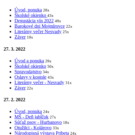
Úvod, ponuka
28x
Školské okienko
43x
Degustácia vín 2022
49x
Barokové dni Mojmírovce
22x
Literárny večer Nesvady
25x
Záver
19x
27. 3. 2022
Úvod a ponuka
29x
Školské okienko
50x
Spravodajstvo
34x
Oslavy v kostole
43x
Literárny večer - Nesvady
31x
Záver
22x
27. 2. 2022
Úvod, ponuka
24x
MŠ - Deň jabĺčok
27x
Súťaž psov - Hurbanovo
18x
Otužilci - Kolárovo
33x
Národopisná výstava Pribeta
24x