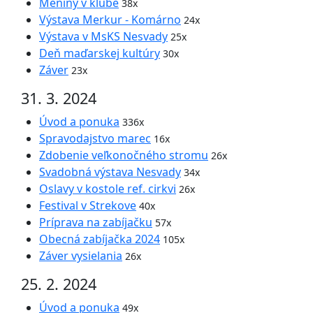
Meniny v klube
38x
Výstava Merkur - Komárno
24x
Výstava v MsKS Nesvady
25x
Deň maďarskej kultúry
30x
Záver
23x
31. 3. 2024
Úvod a ponuka
336x
Spravodajstvo marec
16x
Zdobenie veľkonočného stromu
26x
Svadobná výstava Nesvady
34x
Oslavy v kostole ref. cirkvi
26x
Festival v Strekove
40x
Príprava na zabíjačku
57x
Obecná zabíjačka 2024
105x
Záver vysielania
26x
25. 2. 2024
Úvod a ponuka
49x