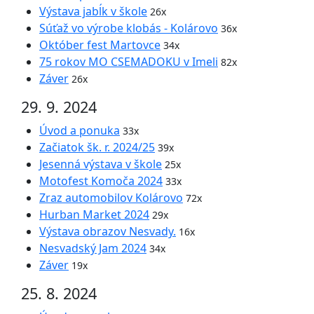
Výstava jabĺk v škole
26x
Súťaž vo výrobe klobás - Kolárovo
36x
Október fest Martovce
34x
75 rokov MO CSEMADOKU v Imeli
82x
Záver
26x
29. 9. 2024
Úvod a ponuka
33x
Začiatok šk. r. 2024/25
39x
Jesenná výstava v škole
25x
Motofest Komoča 2024
33x
Zraz automobilov Kolárovo
72x
Hurban Market 2024
29x
Výstava obrazov Nesvady.
16x
Nesvadský Jam 2024
34x
Záver
19x
25. 8. 2024