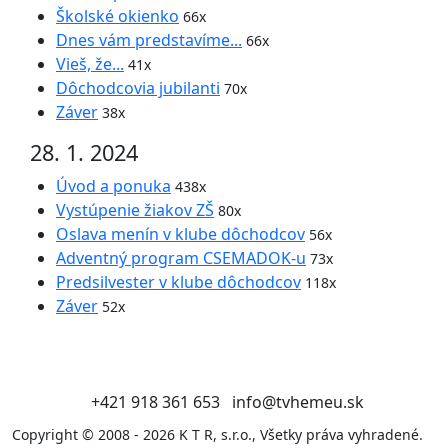
Školské okienko
66x
Dnes vám predstavíme...
66x
Vieš, že...
41x
Dôchodcovia jubilanti
70x
Záver
38x
28. 1. 2024
Úvod a ponuka
438x
Vystúpenie žiakov ZŠ
80x
Oslava menín v klube dôchodcov
56x
Adventný program CSEMADOK-u
73x
Predsilvester v klube dôchodcov
118x
Záver
52x
+421 918 361 653
info@tvhemeu.sk
Copyright © 2008 - 2026 K T R, s.r.o., Všetky práva vyhradené.