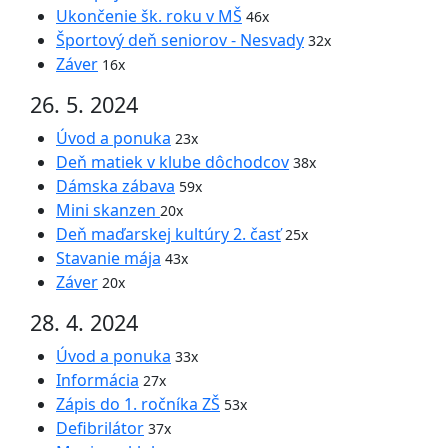
Ukončenie šk. roku v MŠ
46x
Športový deň seniorov - Nesvady
32x
Záver
16x
26. 5. 2024
Úvod a ponuka
23x
Deň matiek v klube dôchodcov
38x
Dámska zábava
59x
Mini skanzen
20x
Deň maďarskej kultúry 2. časť
25x
Stavanie mája
43x
Záver
20x
28. 4. 2024
Úvod a ponuka
33x
Informácia
27x
Zápis do 1. ročníka ZŠ
53x
Defibrilátor
37x