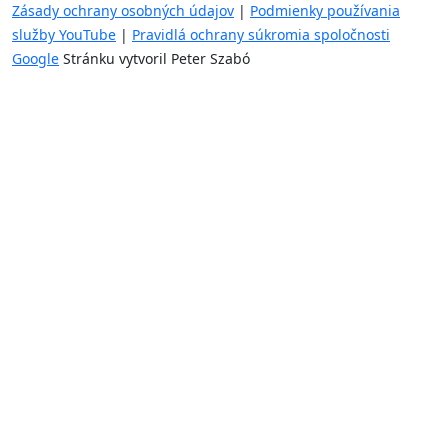
Zásady ochrany osobných údajov
|
Podmienky používania
služby YouTube
|
Pravidlá ochrany súkromia spoločnosti
Google
Stránku vytvoril Peter Szabó