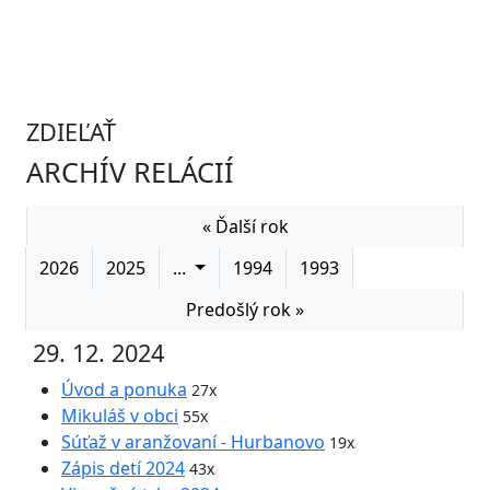
ZDIEĽAŤ
ARCHÍV RELÁCIÍ
« Ďalší rok
2026
2025
...
1994
1993
Predošlý rok »
29. 12. 2024
Úvod a ponuka
27x
Mikuláš v obci
55x
Súťaž v aranžovaní - Hurbanovo
19x
Zápis detí 2024
43x