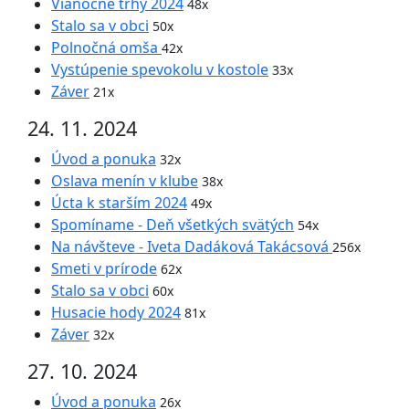
Vianočné trhy 2024
48x
Stalo sa v obci
50x
Polnočná omša
42x
Vystúpenie spevokolu v kostole
33x
Záver
21x
24. 11. 2024
Úvod a ponuka
32x
Oslava menín v klube
38x
Úcta k starším 2024
49x
Spomíname - Deň všetkých svätých
54x
Na návšteve - Iveta Dadáková Takácsová
256x
Smeti v prírode
62x
Stalo sa v obci
60x
Husacie hody 2024
81x
Záver
32x
27. 10. 2024
Úvod a ponuka
26x