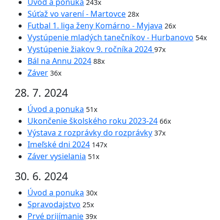
Úvod a ponuka
243x
Súťaž vo varení - Martovce
28x
Futbal 1. liga ženy Komárno - Myjava
26x
Vystúpenie mladých tanečníkov - Hurbanovo
54x
Vystúpenie žiakov 9. ročníka 2024
97x
Bál na Annu 2024
88x
Záver
36x
28. 7. 2024
Úvod a ponuka
51x
Ukončenie školského roku 2023-24
66x
Výstava z rozprávky do rozprávky
37x
Imeľské dni 2024
147x
Záver vysielania
51x
30. 6. 2024
Úvod a ponuka
30x
Spravodajstvo
25x
Prvé prijímanie
39x